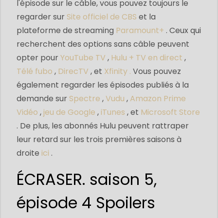
l'épisode sur le câble, vous pouvez toujours le
regarder sur
Site officiel de CBS
et la
plateforme de streaming
Paramount+
. Ceux qui
recherchent des options sans câble peuvent
opter pour
YouTube TV
,
Hulu + TV en direct
,
Télé fubo
,
DirecTV
, et
Xfinity
.
Vous pouvez
également regarder les épisodes publiés à la
demande sur
Spectre
,
Vudu
,
Amazon Prime
Vidéo
,
jeu de Google
,
iTunes
, et
Microsoft Store
. De plus, les abonnés Hulu peuvent rattraper
leur retard sur les trois premières saisons à
droite
ici
.
ÉCRASER. saison 5,
épisode 4 Spoilers