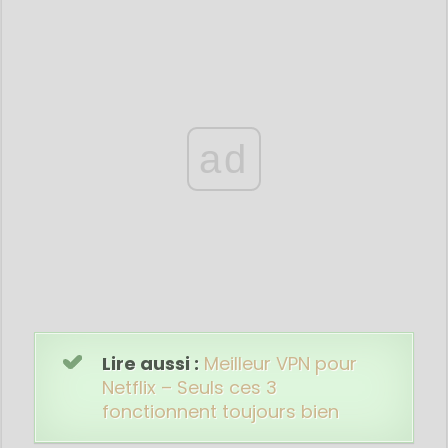
ad
Lire aussi :
Meilleur VPN pour
Netflix – Seuls ces 3
fonctionnent toujours bien