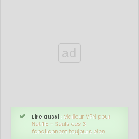
ad
Lire aussi :
Meilleur VPN pour
Netflix – Seuls ces 3
fonctionnent toujours bien