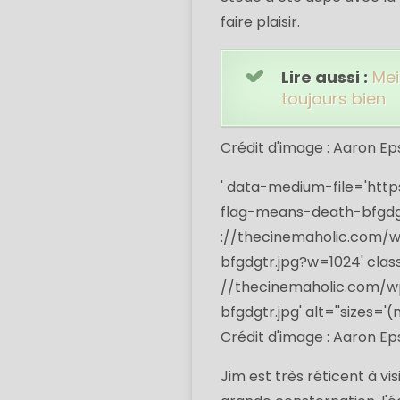
faire plaisir.
Lire aussi :
Mei
toujours bien
Crédit d'image : Aaron E
' data-medium-file='
http
flag-means-death-bfgdg
://
thecinemaholic.com/
bfgdgtr.jpg?w=1024
' cla
//
thecinemaholic.com/w
bfgdgtr.jpg
' alt=''sizes=
Crédit d'image : Aaron E
Jim est très réticent à vis