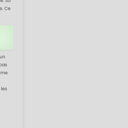
e. Sa
e. Ce
'un
 pas
rime
 les