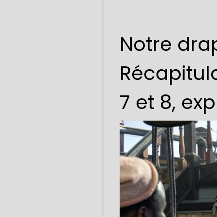
Notre drap
Récapitula
7 et 8, ex