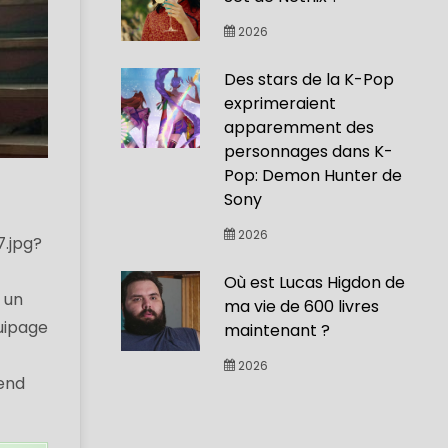
2026
Des stars de la K-Pop
exprimeraient
apparemment des
personnages dans K-
Pop: Demon Hunter de
Sony
2026
7.jpg?
Où est Lucas Higdon de
 un
ma vie de 600 livres
quipage
maintenant ?
2026
rend