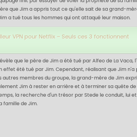
uipage finit par essayer de voler la propriété de sa famill
vère que Jim a appris tout ce qu'elle sait de sa grand-mèr
i Jim a tué tous les hommes qui ont attaqué leur maison.
lleur VPN pour Netflix – Seuls ces 3 fonctionnent
vèle que le père de Jim a été tué par Alfeo de La Vaca, l
en effet été tué par Jim. Cependant, réalisant que Jim n'a
s autres membres du groupe, la grand-mère de Jim exp
nalement Jim à rester en arrière et à terminer sa quête de
ps, la recherche d'un trésor par Stede le conduit, lui et
a famille de Jim.