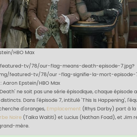
pstein/HBO Max
/featured-tv/78/our-flag-means-death-episode-7.jpg?
img/featured-tv/78/our -flag-signifie-la-mort-episode-
 : Aaron Epstein/HBO Max
Death' ne soit pas une série épisodique, chaque épisode a
 distincts. Dans l'épisode 7, intitulé 'This Is Happening', l'é
recherche d'oranges,
Emplacement
(Rhys Darby) part à la
rbe Noire
(Taika Waititi) et Lucius (Nathan Foad), et Jim 
 grand-mère.