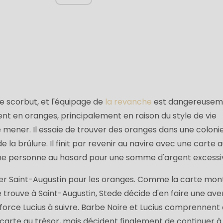
le scorbut, et l'équipage de
la revanche
est dangereusem
nt en oranges, principalement en raison du style de vie
mener. Il essaie de trouver des oranges dans une coloni
e la brûlure. Il finit par revenir au navire avec une carte 
 une personne au hasard pour une somme d'argent excessi
iter Saint-Augustin pour les oranges. Comme la carte mon
se trouve à Saint-Augustin, Stede décide d'en faire une av
t force Lucius à suivre. Barbe Noire et Lucius comprennent
carte au trésor, mais décident finalement de continuer à 