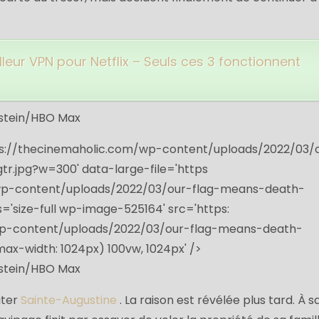
lleur VPN pour Netflix – Seuls ces 3 fonctionnent
pstein/HBO Max
s://thecinemaholic.com/wp-content/uploads/2022/03/
tr.jpg?w=300
' data-large-file='https
wp-content/uploads/2022/03/our-flag-means-death-
ss='size-full wp-image-525164' src='https:
p-content/uploads/2022/03/our-flag-means-death-
'(max-width: 1024px) 100vw, 1024px' />
pstein/HBO Max
iter
Sainte-Augustine
. La raison est révélée plus tard. À s