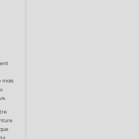
ent
e mais
au
ve.
tre
enture
 que
lui