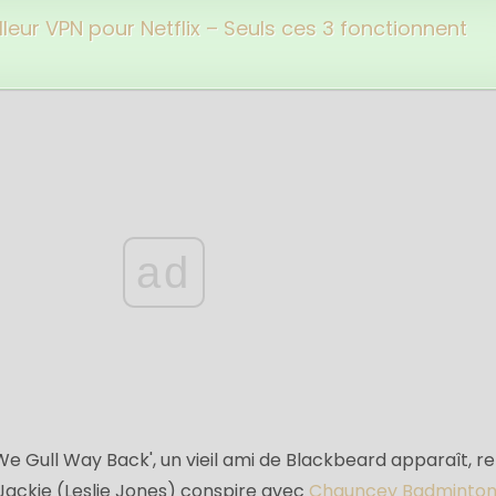
lleur VPN pour Netflix – Seuls ces 3 fonctionnent
ad
 'We Gull Way Back', un vieil ami de Blackbeard apparaît, 
 Jackie (Leslie Jones) conspire avec
Chauncey Badminto