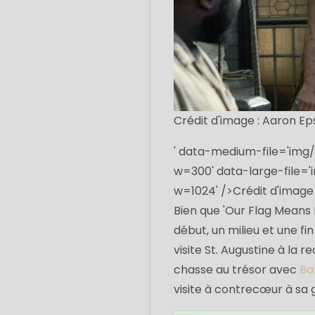
Crédit d'image : Aaron E
' data-medium-file='img
w=300' data-large-file='
w=1024' />
Crédit d'image
Bien que 'Our Flag Means 
début, un milieu et une fin
visite St. Augustine à la 
chasse au trésor avec
Ba
visite à contrecœur à sa