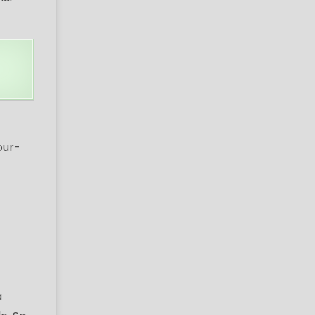
our-
a