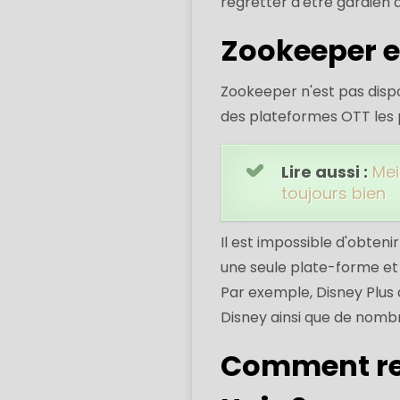
regretter d'être gardien 
Zookeeper es
Zookeeper n'est pas dispon
des plateformes OTT les 
Lire aussi :
Mei
toujours bien
Il est impossible d'obteni
une seule plate-forme et
Par exemple, Disney Plus 
Disney ainsi que de nombr
Comment re