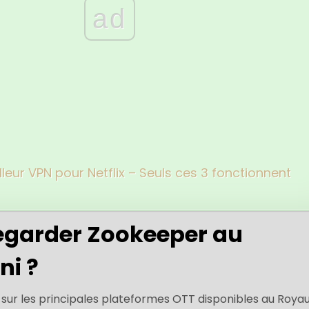
ad
lleur VPN pour Netflix – Seuls ces 3 fonctionnent
garder Zookeeper au
i ?
 sur les principales plateformes OTT disponibles au Roy