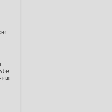
eper
s
9) et
y Plus