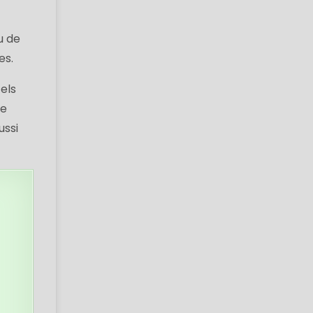
u de
es.
els
he
ussi