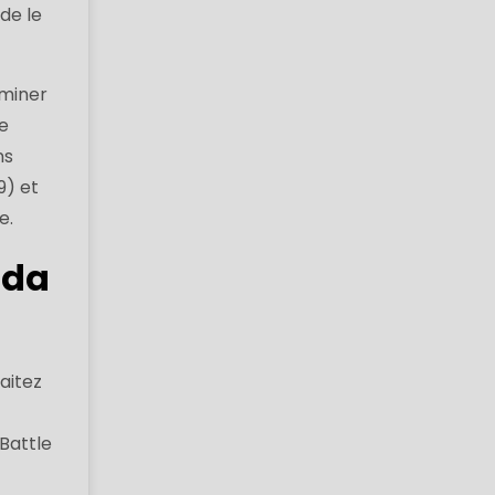
de le
rminer
le
ns
9) et
e.
ada
aitez
Battle