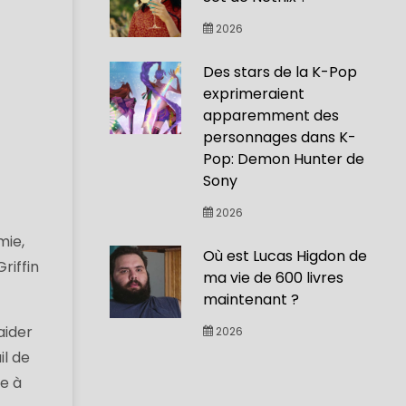
2026
Des stars de la K-Pop
exprimeraient
apparemment des
personnages dans K-
Pop: Demon Hunter de
Sony
2026
mie,
Où est Lucas Higdon de
riffin
ma vie de 600 livres
maintenant ?
aider
2026
il de
e à