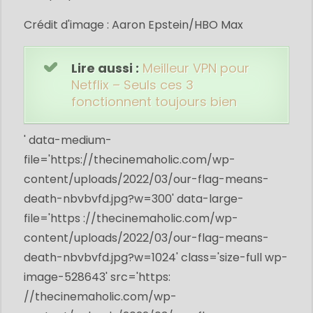
Crédit d'image : Aaron Epstein/HBO Max
Lire aussi :
Meilleur VPN pour
Netflix – Seuls ces 3
fonctionnent toujours bien
' data-medium-
file='
https://thecinemaholic.com/wp-
content/uploads/2022/03/our-flag-means-
death-nbvbvfd.jpg?w=300
' data-large-
file='https ://
thecinemaholic.com/wp-
content/uploads/2022/03/our-flag-means-
death-nbvbvfd.jpg?w=1024
' class='size-full wp-
image-528643' src='https:
//
thecinemaholic.com/wp-