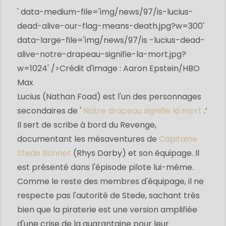
' data-medium-file='img/news/97/
is-lucius-
dead-alive-our-flag-means-death.jpg?w=300
'
data-large-file='img/news/97/is -
lucius-dead-
alive-notre-drapeau-signifie-la-mort.jpg?
w=1024
' />
Crédit d'image : Aaron Epstein/HBO
Max
Lucius (Nathan Foad) est l'un des personnages
secondaires de '
Notre drapeau signifie la mort
.’
Il sert de scribe à bord du Revenge,
documentant les mésaventures de
Capitaine
Stede Bonnet
(Rhys Darby) et son équipage. Il
est présenté dans l'épisode pilote lui-même.
Comme le reste des membres d'équipage, il ne
respecte pas l'autorité de Stede, sachant très
bien que la piraterie est une version amplifiée
d'une crise de la quarantaine pour leur