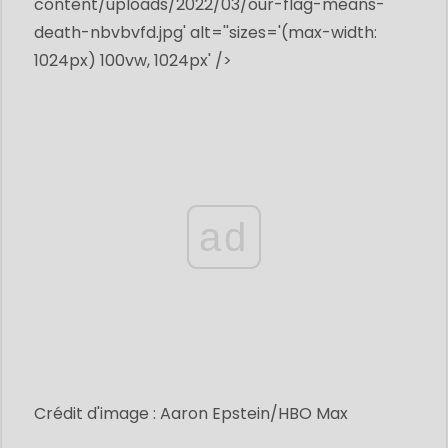
content/uploads/2022/03/our-flag-means-
death-nbvbvfd.jpg
' alt=''sizes='(max-width:
1024px) 100vw, 1024px' />
ad
Crédit d'image : Aaron Epstein/HBO Max