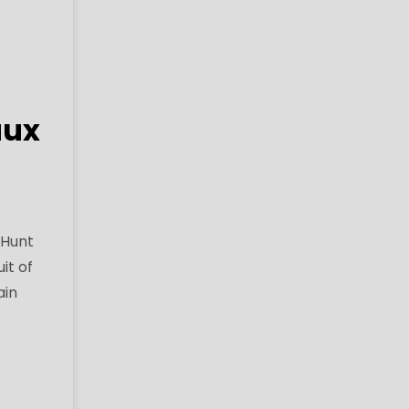
aux
 Hunt
it of
ain