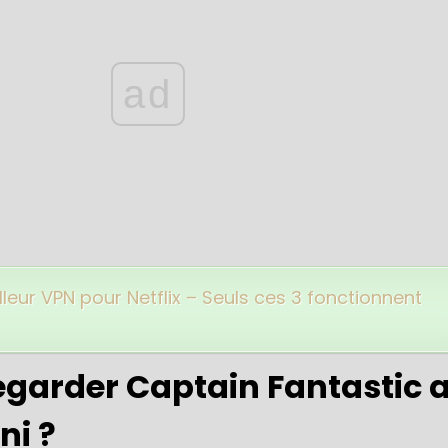
ad
lleur VPN pour Netflix – Seuls ces 3 fonctionnent
arder Captain Fantastic 
i ?