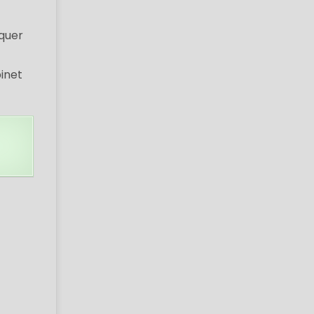
aquer
binet