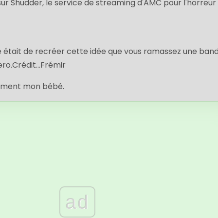
i sur Shudder, le service de streaming d'AMC pour l'horreur 
ie était de recréer cette idée que vous ramassez une ban
ero.
Crédit...
Frémir
mplement mon bébé.
ad