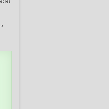
et les
de