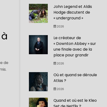
John Legend et Aldis
Hodge discutent de
« underground »
2026
 à
Le créateur de
« Downton Abbey » sur
une finale avec de la
place pour grandir
ie de
2026
mis.
Où et quand se déroule
Atlas ?
2026
Quand et où est le Kleo
Set de Netflix ?