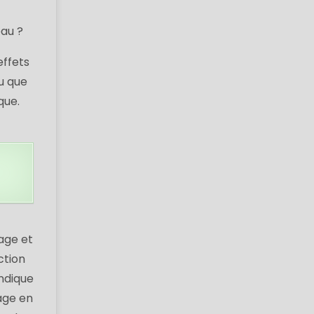
eau ?
effets
u que
que.
age et
ction
endique
age en