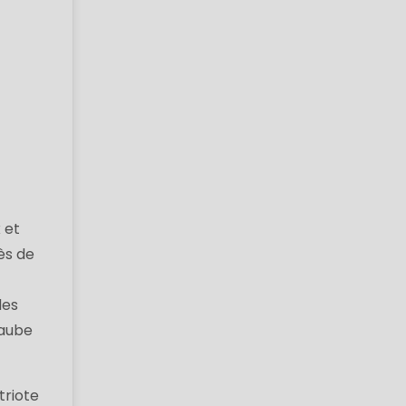
 et
ès de
des
'aube
triote