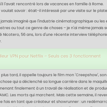
'il l'avait rencontré lors de vacances en famille à Rome.
voulait savoir : était-il intéressé par une visite sur le plat
ai jamais imaginé que l'industrie cinématographique ou les 
stres ou tout ce genre de choses – je n'ai même jamais s
aré Nicotero, 56 ans, lors d'une récente interview téléphoni
.
lleur VPN pour Netflix – Seuls ces 3 fonctionnent
lus tard, il appelle toujours le film mon 'Creepshow', son
 chose qui a déclenché sa longue carrière dans le maquill
 menant finalement à un travail de réalisation et de produ
e AMC. Les morts qui marchent. Mais cette semaine, il rev
e fois en tant que créateur et showrunner : un redémarr